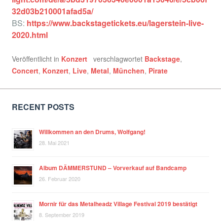
32d03b210001afad5a/
BS:
https://www.backstagetickets.eu/lagerstein-live-
2020.html
Veröffentlicht in
Konzert
verschlagwortet
Backstage
,
Concert
,
Konzert
,
Live
,
Metal
,
München
,
Pirate
RECENT POSTS
Willkommen an den Drums, Wolfgang!
28. Mai 2021
Album DÄMMERSTUND – Vorverkauf auf Bandcamp
26. Februar 2020
Mornir für das Metalheadz Village Festival 2019 bestätigt
8. September 2019