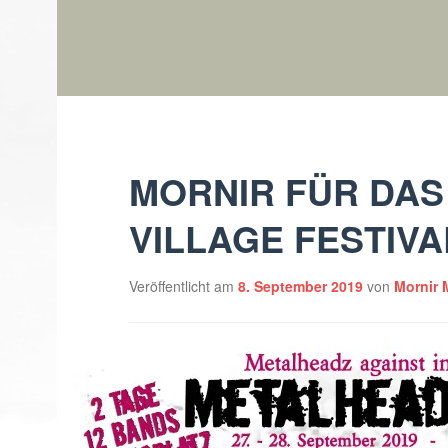
Skip
Mornir – Pagan Meta
to
content
MORNIR FÜR DA
VILLAGE FESTIVA
Veröffentlicht am
8. September 2019
von
Mornir 