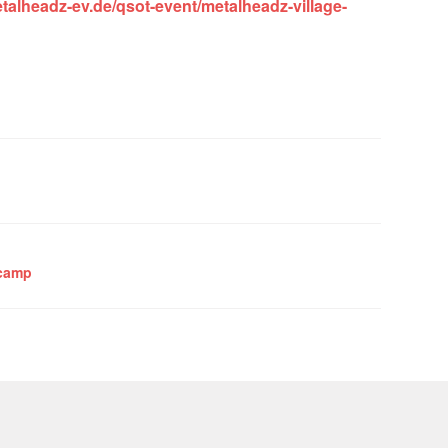
talheadz-ev.de/qsot-event/metalheadz-village-
camp