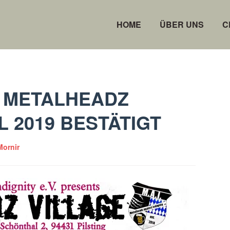
l aus Freising
HOME
ÜBER UNS
C
S METALHEADZ
L 2019 BESTÄTIGT
Mornir