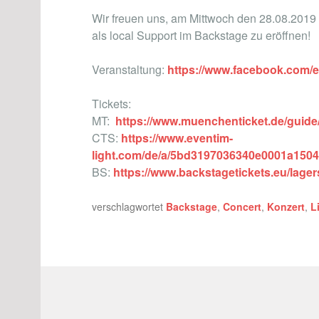
Wir freuen uns, am Mittwoch den 28.08.2019 f
als local Support im Backstage zu eröffnen!
Veranstaltung:
https://www.facebook.com/
Tickets:
MT:
https://www.muenchenticket.de/guide/
CTS:
https://www.eventim-
light.com/de/a/5bd3197036340e0001a1504
BS:
https://www.backstagetickets.eu/lagers
verschlagwortet
Backstage
,
Concert
,
Konzert
,
L