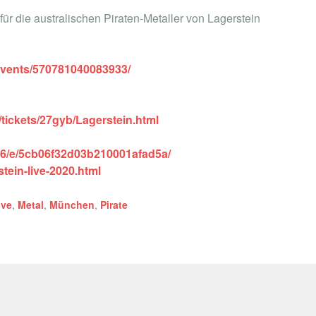
ür die australischen Piraten-Metaller von Lagerstein
events/570781040083933/
tickets/27gyb/Lagerstein.html
6/e/5cb06f32d03b210001afad5a/
tein-live-2020.html
ive
,
Metal
,
München
,
Pirate