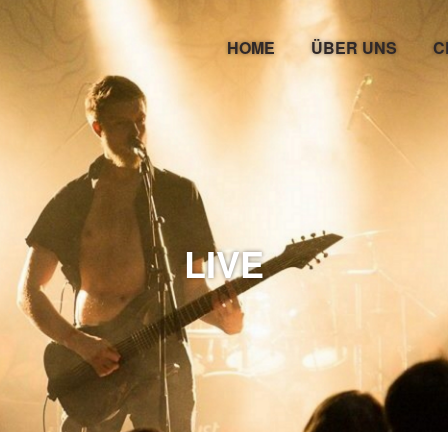
l aus Freising
HOME
ÜBER UNS
C
LIVE